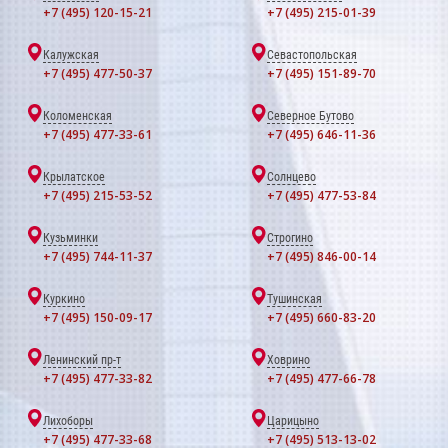
+7 (495) 120-15-21
+7 (495) 215-01-39
Калужская
Севастопольская
+7 (495) 477-50-37
+7 (495) 151-89-70
Коломенская
Северное Бутово
+7 (495) 477-33-61
+7 (495) 646-11-36
Крылатское
Солнцево
+7 (495) 215-53-52
+7 (495) 477-53-84
Кузьминки
Строгино
+7 (495) 744-11-37
+7 (495) 846-00-14
Куркино
Тушинская
+7 (495) 150-09-17
+7 (495) 660-83-20
Ленинский пр-т
Ховрино
+7 (495) 477-33-82
+7 (495) 477-66-78
Лихоборы
Царицыно
+7 (495) 477-33-68
+7 (495) 513-13-02