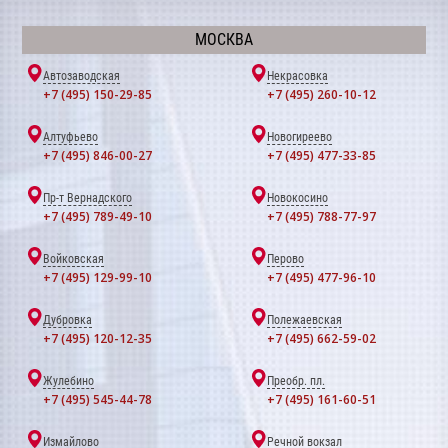
МОСКВА
Автозаводская
Некрасовка
+7 (495) 150-29-85
+7 (495) 260-10-12
Алтуфьево
Новогиреево
+7 (495) 846-00-27
+7 (495) 477-33-85
Пр-т Вернадского
Новокосино
+7 (495) 789-49-10
+7 (495) 788-77-97
Войковская
Перово
+7 (495) 129-99-10
+7 (495) 477-96-10
Дубровка
Полежаевская
+7 (495) 120-12-35
+7 (495) 662-59-02
Жулебино
Преобр. пл.
+7 (495) 545-44-78
+7 (495) 161-60-51
Измайлово
Речной вокзал