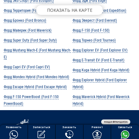
Форд Эко Спорт (Ford EcoSport)
Форд Эдж (Ford Edge)
ПОКАЗАТЬ НА КАРТЕ
Форд Территория (Ford Territory)
Форд Экспедишн (Ford Expedition)
Форд Бронко (Ford Bronco)
Форд Эверест (Ford Everest)
Форд Маверик (Ford Maverick)
Форд F-150 (Ford F-150)
Форд Super Duty (Ford Super Duty)
Форд Торнео (Ford Tourneo)
Форд Mustang Mach-E (Ford Mustang Mach-
Форд Explorer EV (Ford Explorer EV)
E)
Форд E-Transit EV (Ford E-Transit)
Форд Capri EV (Ford Capri EV)
Форд Kuga Hybrid (Ford Kuga Hybrid)
Форд Mondeo Hybrid (Ford Mondeo Hybrid)
Форд Explorer Hybrid (Ford Explorer
Форд Escape Hybrid (Ford Escape Hybrid)
Hybrid)
Форд F-150 PowerBoost (Ford F-150
Форд Maverick Hybrid (Ford Maverick
PowerBoost)
Hybrid)
НАША ФРАНШИЗА
Обработка персональных данных
Ремонт
Позвонить
Заказать
Связаться
Записаться
Политика конфиденциальности
Полезная информация