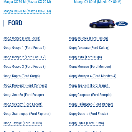
Мазда CX-70 M (Mazda CX-70 M)
Мазда CX-80 M (Mazda CX-80 M)
Мазда CX-90 M (Mazda CX-90 M)
FORD
Форд Фокус (Ford Focus)
Форд Фьюжн (Ford Fusion)
Форд Фокус 1 (Ford Focus 1)
Форд Галакси (Ford Galaxy)
Форд Фокус 2 (Ford Focus 2)
Форд Куга (Ford Kuga)
Форд Фокус 3 (Ford Focus 3)
Форд Мондео (Ford Mondeo)
Форд Карго (Ford Cargo)
Форд Мондео 4 (Ford Mondeo 4)
Форд Коннект (Ford Connect)
Форд Транзит (Ford Transit)
Форд Эскейп (Ford Escape)
Форд Скорпио (Ford Scorpio)
Форд Эскорт (Ford Escort)
Форд Рейнджер (Ford Ranger)
Форд Эксплорер (Ford Explorer)
Форд Фиеста (Ford Fiesta)
Форд Таурус (Ford Taurus)
Форд Пума (Ford Puma)