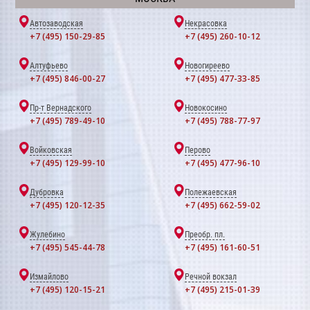
Автозаводская
Некрасовка
+7 (495) 150-29-85
+7 (495) 260-10-12
Алтуфьево
Новогиреево
+7 (495) 846-00-27
+7 (495) 477-33-85
Пр-т Вернадского
Новокосино
+7 (495) 789-49-10
+7 (495) 788-77-97
Войковская
Перово
+7 (495) 129-99-10
+7 (495) 477-96-10
Дубровка
Полежаевская
+7 (495) 120-12-35
+7 (495) 662-59-02
Жулебино
Преобр. пл.
+7 (495) 545-44-78
+7 (495) 161-60-51
Измайлово
Речной вокзал
+7 (495) 120-15-21
+7 (495) 215-01-39