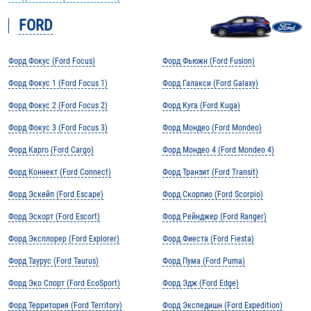
FORD
Форд Фокус (Ford Focus)
Форд Фьюжн (Ford Fusion)
Форд Фокус 1 (Ford Focus 1)
Форд Галакси (Ford Galaxy)
Форд Фокус 2 (Ford Focus 2)
Форд Куга (Ford Kuga)
Форд Фокус 3 (Ford Focus 3)
Форд Мондео (Ford Mondeo)
Форд Карго (Ford Cargo)
Форд Мондео 4 (Ford Mondeo 4)
Форд Коннект (Ford Connect)
Форд Транзит (Ford Transit)
Форд Эскейп (Ford Escape)
Форд Скорпио (Ford Scorpio)
Форд Эскорт (Ford Escort)
Форд Рейнджер (Ford Ranger)
Форд Эксплорер (Ford Explorer)
Форд Фиеста (Ford Fiesta)
Форд Таурус (Ford Taurus)
Форд Пума (Ford Puma)
Форд Эко Спорт (Ford EcoSport)
Форд Эдж (Ford Edge)
Форд Территория (Ford Territory)
Форд Экспедишн (Ford Expedition)