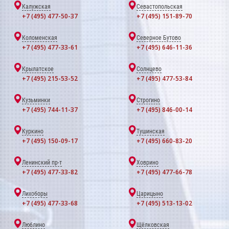
Калужская
Севастопольская
+7 (495) 477-50-37
+7 (495) 151-89-70
Коломенская
Северное Бутово
+7 (495) 477-33-61
+7 (495) 646-11-36
Крылатское
Солнцево
+7 (495) 215-53-52
+7 (495) 477-53-84
Кузьминки
Строгино
+7 (495) 744-11-37
+7 (495) 846-00-14
Куркино
Тушинская
+7 (495) 150-09-17
+7 (495) 660-83-20
Ленинский пр-т
Ховрино
+7 (495) 477-33-82
+7 (495) 477-66-78
Лихоборы
Царицыно
+7 (495) 477-33-68
+7 (495) 513-13-02
Люблино
Щёлковская