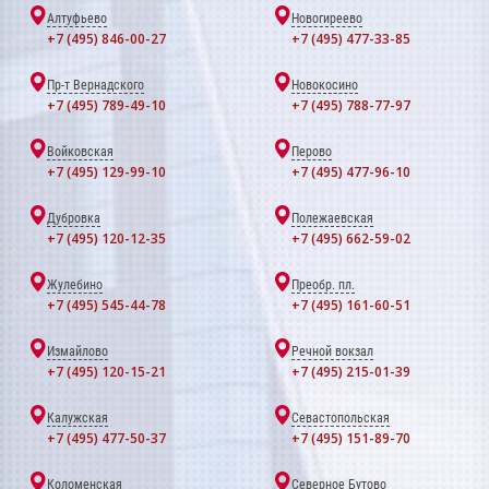
Алтуфьево
Новогиреево
+7 (495) 846-00-27
+7 (495) 477-33-85
Пр-т Вернадского
Новокосино
+7 (495) 789-49-10
+7 (495) 788-77-97
Войковская
Перово
+7 (495) 129-99-10
+7 (495) 477-96-10
Дубровка
Полежаевская
+7 (495) 120-12-35
+7 (495) 662-59-02
Жулебино
Преобр. пл.
+7 (495) 545-44-78
+7 (495) 161-60-51
Измайлово
Речной вокзал
+7 (495) 120-15-21
+7 (495) 215-01-39
Калужская
Севастопольская
+7 (495) 477-50-37
+7 (495) 151-89-70
Коломенская
Северное Бутово