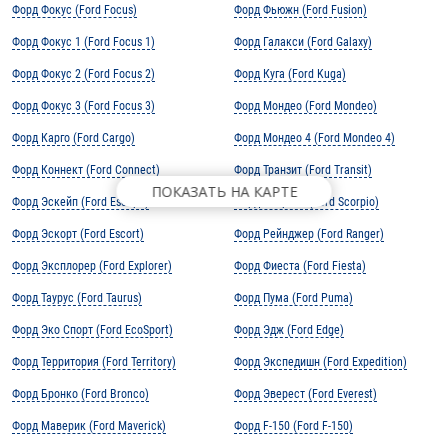
Форд Фокус (Ford Focus)
Форд Фьюжн (Ford Fusion)
Форд Фокус 1 (Ford Focus 1)
Форд Галакси (Ford Galaxy)
Форд Фокус 2 (Ford Focus 2)
Форд Куга (Ford Kuga)
Форд Фокус 3 (Ford Focus 3)
Форд Мондео (Ford Mondeo)
Форд Карго (Ford Cargo)
Форд Мондео 4 (Ford Mondeo 4)
Форд Коннект (Ford Connect)
Форд Транзит (Ford Transit)
ПОКАЗАТЬ НА КАРТЕ
Форд Эскейп (Ford Escape)
Форд Скорпио (Ford Scorpio)
Форд Эскорт (Ford Escort)
Форд Рейнджер (Ford Ranger)
Форд Эксплорер (Ford Explorer)
Форд Фиеста (Ford Fiesta)
Форд Таурус (Ford Taurus)
Форд Пума (Ford Puma)
Форд Эко Спорт (Ford EcoSport)
Форд Эдж (Ford Edge)
Форд Территория (Ford Territory)
Форд Экспедишн (Ford Expedition)
Форд Бронко (Ford Bronco)
Форд Эверест (Ford Everest)
Форд Маверик (Ford Maverick)
Форд F-150 (Ford F-150)