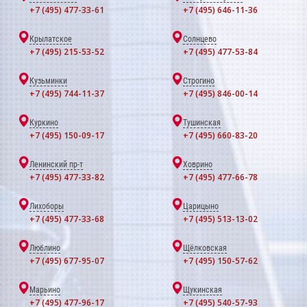
+7 (495) 477-33-61
+7 (495) 646-11-36
Крылатское
Солнцево
+7 (495) 215-53-52
+7 (495) 477-53-84
Кузьминки
Строгино
+7 (495) 744-11-37
+7 (495) 846-00-14
Куркино
Тушинская
+7 (495) 150-09-17
+7 (495) 660-83-20
Ленинский пр-т
Ховрино
+7 (495) 477-33-82
+7 (495) 477-66-78
Лихоборы
Царицыно
+7 (495) 477-33-68
+7 (495) 513-13-02
Люблино
Щёлковская
+7 (495) 677-95-07
+7 (495) 150-57-62
Марьино
Щукинская
+7 (495) 477-96-17
+7 (495) 540-57-93