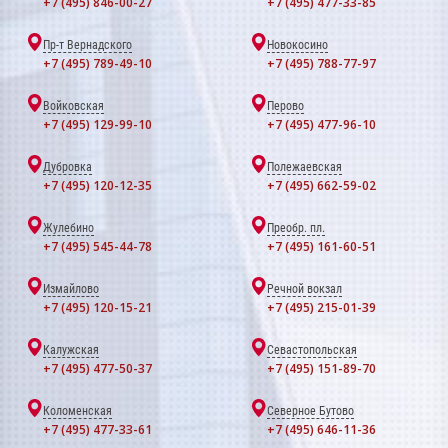
+7 (495) 846-00-27
+7 (495) 477-33-85
Пр-т Вернадского
Новокосино
+7 (495) 789-49-10
+7 (495) 788-77-97
Войковская
Перово
+7 (495) 129-99-10
+7 (495) 477-96-10
Дубровка
Полежаевская
+7 (495) 120-12-35
+7 (495) 662-59-02
Жулебино
Преобр. пл.
+7 (495) 545-44-78
+7 (495) 161-60-51
Измайлово
Речной вокзал
+7 (495) 120-15-21
+7 (495) 215-01-39
Калужская
Севастопольская
+7 (495) 477-50-37
+7 (495) 151-89-70
Коломенская
Северное Бутово
+7 (495) 477-33-61
+7 (495) 646-11-36