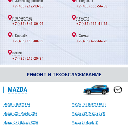
г. Железнодорожный
г. Подольск
+7 (495) 212-13-85
+7 (495) 666-56-58
г. Зеленоград
г. Реутов
+7 (495) 846-80-06
+7 (495) 165-41-15
г. Королёв
г. Химки
+7 (495) 150-80-09
+7 (495) 477-66-78
Вёшки
+7 (495) 215-29-84
РЕМОНТ И ТЕХОБСЛУЖИВАНИЕ
MAZDA
Мазда 6 (Mazda 6)
Мазда RX8 (Mazda RX8)
Мазда 626 (Mazda 626)
Мазда 323 (Mazda 323)
Мазда CX5 (Mazda CX5)
Мазда 2 (Mazda 2)