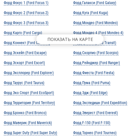
Форд Фокус 1 (Ford Focus 1)
Форд Галакси (Ford Galaxy)
Форд Фокус 2 (Ford Focus 2)
Форд Куга (Ford Kuga)
Форд Фокус 3 (Ford Focus 3)
Форд Мондео (Ford Mondeo)
Форд Карго (Ford Cargo)
Форд Мондео 4 (Ford Mondeo 4)
ПОКАЗАТЬ НА КАРТЕ
Форд Коннект (Ford Connect)
Форд Транзит (Ford Transit)
Форд Эскейп (Ford Escape)
Форд Скорпио (Ford Scorpio)
Форд Эскорт (Ford Escort)
Форд Рейнджер (Ford Ranger)
Форд Эксплорер (Ford Explorer)
Форд Фиеста (Ford Fiesta)
Форд Таурус (Ford Taurus)
Форд Пума (Ford Puma)
Форд Эко Спорт (Ford EcoSport)
Форд Эдж (Ford Edge)
Форд Территория (Ford Territory)
Форд Экспедишн (Ford Expedition)
Форд Бронко (Ford Bronco)
Форд Эверест (Ford Everest)
Форд Маверик (Ford Maverick)
Форд F-150 (Ford F-150)
Форд Super Duty (Ford Super Duty)
Форд Торнео (Ford Tourneo)