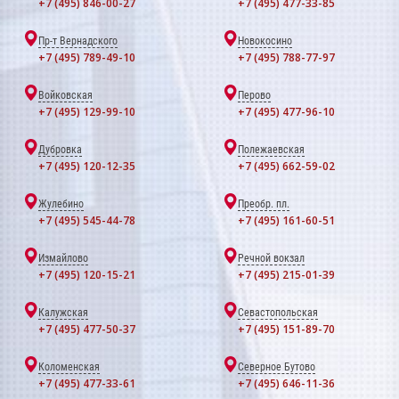
+7 (495) 846-00-27
+7 (495) 477-33-85
Пр-т Вернадского
Новокосино
+7 (495) 789-49-10
+7 (495) 788-77-97
Войковская
Перово
+7 (495) 129-99-10
+7 (495) 477-96-10
Дубровка
Полежаевская
+7 (495) 120-12-35
+7 (495) 662-59-02
Жулебино
Преобр. пл.
+7 (495) 545-44-78
+7 (495) 161-60-51
Измайлово
Речной вокзал
+7 (495) 120-15-21
+7 (495) 215-01-39
Калужская
Севастопольская
+7 (495) 477-50-37
+7 (495) 151-89-70
Коломенская
Северное Бутово
+7 (495) 477-33-61
+7 (495) 646-11-36