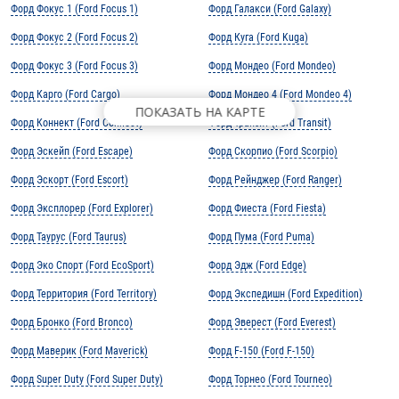
Форд Фокус 1 (Ford Focus 1)
Форд Галакси (Ford Galaxy)
Форд Фокус 2 (Ford Focus 2)
Форд Куга (Ford Kuga)
Форд Фокус 3 (Ford Focus 3)
Форд Мондео (Ford Mondeo)
Форд Карго (Ford Cargo)
Форд Мондео 4 (Ford Mondeo 4)
ПОКАЗАТЬ НА КАРТЕ
Форд Коннект (Ford Connect)
Форд Транзит (Ford Transit)
Форд Эскейп (Ford Escape)
Форд Скорпио (Ford Scorpio)
Форд Эскорт (Ford Escort)
Форд Рейнджер (Ford Ranger)
Форд Эксплорер (Ford Explorer)
Форд Фиеста (Ford Fiesta)
Форд Таурус (Ford Taurus)
Форд Пума (Ford Puma)
Форд Эко Спорт (Ford EcoSport)
Форд Эдж (Ford Edge)
Форд Территория (Ford Territory)
Форд Экспедишн (Ford Expedition)
Форд Бронко (Ford Bronco)
Форд Эверест (Ford Everest)
Форд Маверик (Ford Maverick)
Форд F-150 (Ford F-150)
Форд Super Duty (Ford Super Duty)
Форд Торнео (Ford Tourneo)