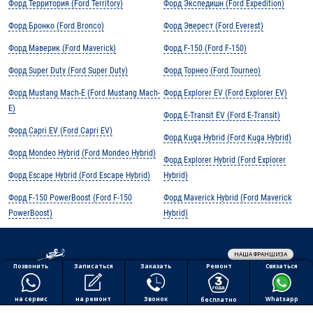
Форд Территория (Ford Territory)
Форд Экспедишн (Ford Expedition)
Форд Бронко (Ford Bronco)
Форд Эверест (Ford Everest)
Форд Маверик (Ford Maverick)
Форд F-150 (Ford F-150)
Форд Super Duty (Ford Super Duty)
Форд Торнео (Ford Tourneo)
Форд Mustang Mach-E (Ford Mustang Mach-
Форд Explorer EV (Ford Explorer EV)
E)
Форд E-Transit EV (Ford E-Transit)
Форд Capri EV (Ford Capri EV)
Форд Kuga Hybrid (Ford Kuga Hybrid)
Форд Mondeo Hybrid (Ford Mondeo Hybrid)
Форд Explorer Hybrid (Ford Explorer
Форд Escape Hybrid (Ford Escape Hybrid)
Hybrid)
Форд F-150 PowerBoost (Ford F-150
Форд Maverick Hybrid (Ford Maverick
PowerBoost)
Hybrid)
НАША ФРАНШИЗА
Обработка персональных данных
Ремонт
Позвонить
Заказать
Связаться
Записаться
Политика конфиденциальности
Полезная информация
на ремонт
на сервис
Звонок
Whatsapp
бесплатно
Все права защищены © 2026 АВТОПИЛОТ