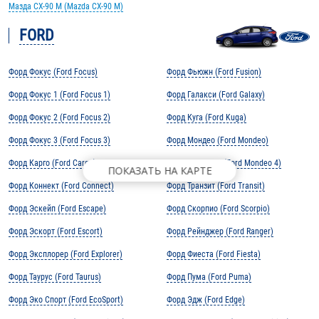
Мазда CX-90 M (Mazda CX-90 M)
FORD
Форд Фокус (Ford Focus)
Форд Фьюжн (Ford Fusion)
Форд Фокус 1 (Ford Focus 1)
Форд Галакси (Ford Galaxy)
Форд Фокус 2 (Ford Focus 2)
Форд Куга (Ford Kuga)
Форд Фокус 3 (Ford Focus 3)
Форд Мондео (Ford Mondeo)
Форд Карго (Ford Cargo)
Форд Мондео 4 (Ford Mondeo 4)
ПОКАЗАТЬ НА КАРТЕ
Форд Коннект (Ford Connect)
Форд Транзит (Ford Transit)
Форд Эскейп (Ford Escape)
Форд Скорпио (Ford Scorpio)
Форд Эскорт (Ford Escort)
Форд Рейнджер (Ford Ranger)
Форд Эксплорер (Ford Explorer)
Форд Фиеста (Ford Fiesta)
Форд Таурус (Ford Taurus)
Форд Пума (Ford Puma)
Форд Эко Спорт (Ford EcoSport)
Форд Эдж (Ford Edge)