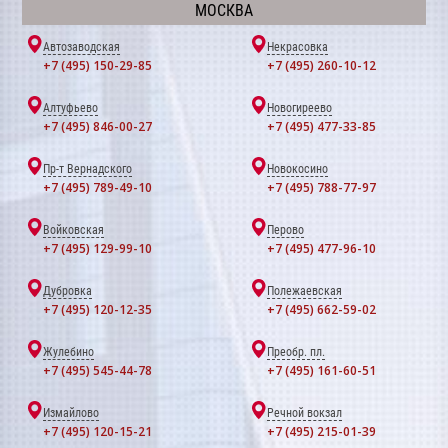
МОСКВА
Автозаводская
Некрасовка
+7 (495) 150-29-85
+7 (495) 260-10-12
Алтуфьево
Новогиреево
+7 (495) 846-00-27
+7 (495) 477-33-85
Пр-т Вернадского
Новокосино
+7 (495) 789-49-10
+7 (495) 788-77-97
Войковская
Перово
+7 (495) 129-99-10
+7 (495) 477-96-10
Дубровка
Полежаевская
+7 (495) 120-12-35
+7 (495) 662-59-02
Жулебино
Преобр. пл.
+7 (495) 545-44-78
+7 (495) 161-60-51
Измайлово
Речной вокзал
+7 (495) 120-15-21
+7 (495) 215-01-39