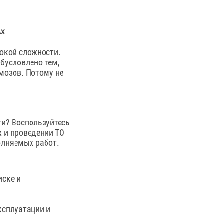
АХ
окой сложности.
бусловлено тем,
мозов. Потому не
ти? Воспользуйтесь
 и проведении ТО
олняемых работ.
иске и
ксплуатации и