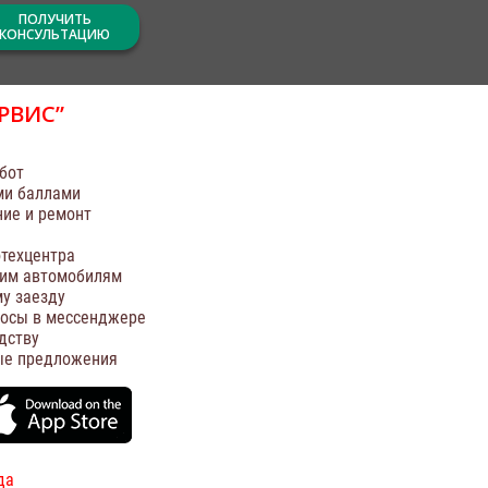
ПОЛУЧИТЬ
КОНСУЛЬТАЦИЮ
РВИС”
бот
ми баллами
ние и ремонт
техцентра
оим автомобилям
у заезду
росы в мессенджере
дству
ые предложения
да