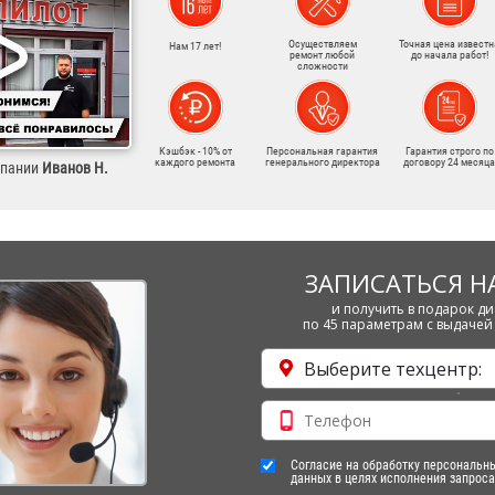
Осуществляем
Точная цена известн
Нам 17 лет!
ремонт любой
до начала работ!
сложности
Кэшбэк - 10% от
Персональная гарантия
Гарантия строго по
каждого ремонта
генерального директора
договору 24 месяца
мпании
Иванов Н.
ЗАПИСАТЬСЯ Н
и получить в подарок ди
по 45 параметрам с выдачей 
Выберите техцентр:
Согласие на обработку персональн
данных в целях исполнения запроса