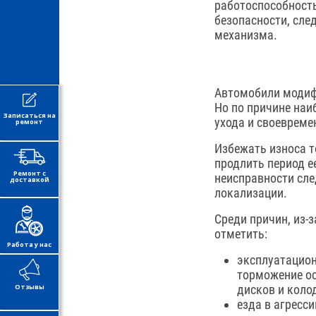
работоспособность
безопасности, сле
механизма.
Автомобили модифи
Но по причине наи
Записаться на
ухода и своевреме
ремонт
Избежать износа 
продлить период е
Ремонт с
неисправности сле
доставкой
локализации.
Среди причин, из-
отметить:
Работа у нас
эксплуатацион
торможение ос
Отзывы
дисков и коло
езда в агресс