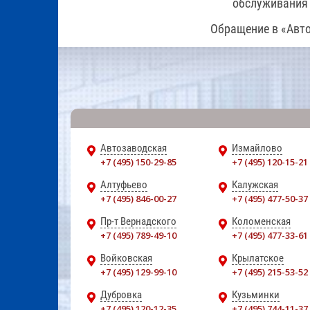
обслуживания 
Обращение в «Авто
Автозаводская
Измайлово
+7 (495) 150-29-85
+7 (495) 120-15-21
Алтуфьево
Калужская
+7 (495) 846-00-27
+7 (495) 477-50-37
Пр-т Вернадского
Коломенская
+7 (495) 789-49-10
+7 (495) 477-33-61
Войковская
Крылатское
+7 (495) 129-99-10
+7 (495) 215-53-52
Дубровка
Кузьминки
+7 (495) 120-12-35
+7 (495) 744-11-37