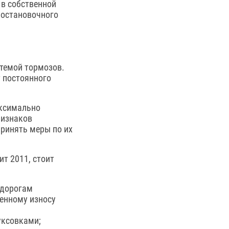
 в собственной
 остановочного
стемой тормозов.
 постоянного
аксимально
ризнаков
принять меры по их
ит 2011, стоит
 дорогам
ренному износу
уксовками;