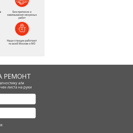
а
Без преписок и
навязывания ненужных
работ
Наши станции работают
по всей Москве и МО
А РЕМОНТ
агностику а/м
чек-листа на руки
ых