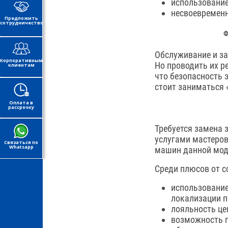
использование
несвоевременн
Предложить
сотрудничество
Ф
Обслуживание и за
Корпоративным
Но проводить их р
клиентам
что безопасность 
стоит заниматься 
Оплата в
рассрочку
Требуется замена 
услугами мастеров
Связаться по
Whatsapp
машин данной мод
Среди плюсов от с
использование
локализации п
лояльность це
возможность п