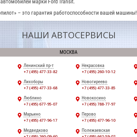
автомобилей марки Ford Transit.
пилот» – это гарантия работоспособности вашей машины!
НАШИ АВТОСЕРВИСЫ
МОСКВА
Ленинский пр-т
Некрасовка
+7 (495) 477-33-82
+7 (495) 260-10-12
Лихоборы
Новогиреево
+7 (495) 477-33-68
+7 (495) 477-33-85
Люблино
Новокосино
+7 (495) 677-95-07
+7 (495) 788-77-97
Марьино
Перово
+7 (495) 477-96-17
+7 (495) 477-96-10
Медведково
Полежаевская
+7 (495) 260-09-60
+7 (495) 662-59-02