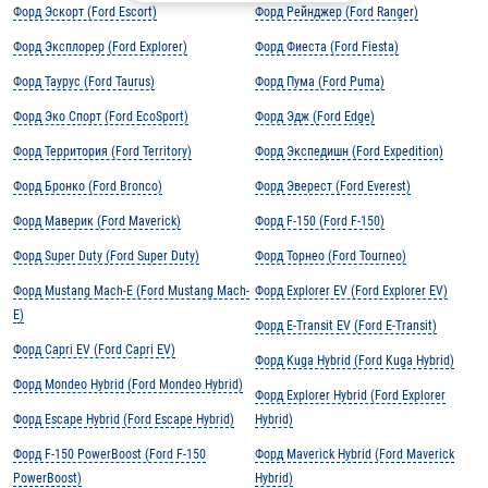
Форд Эскорт (Ford Escort)
Форд Рейнджер (Ford Ranger)
Форд Эксплорер (Ford Explorer)
Форд Фиеста (Ford Fiesta)
Форд Таурус (Ford Taurus)
Форд Пума (Ford Puma)
Форд Эко Спорт (Ford EcoSport)
Форд Эдж (Ford Edge)
Форд Территория (Ford Territory)
Форд Экспедишн (Ford Expedition)
Форд Бронко (Ford Bronco)
Форд Эверест (Ford Everest)
Форд Маверик (Ford Maverick)
Форд F-150 (Ford F-150)
Форд Super Duty (Ford Super Duty)
Форд Торнео (Ford Tourneo)
Форд Mustang Mach-E (Ford Mustang Mach-
Форд Explorer EV (Ford Explorer EV)
E)
Форд E-Transit EV (Ford E-Transit)
Форд Capri EV (Ford Capri EV)
Форд Kuga Hybrid (Ford Kuga Hybrid)
Форд Mondeo Hybrid (Ford Mondeo Hybrid)
Форд Explorer Hybrid (Ford Explorer
Форд Escape Hybrid (Ford Escape Hybrid)
Hybrid)
Форд F-150 PowerBoost (Ford F-150
Форд Maverick Hybrid (Ford Maverick
PowerBoost)
Hybrid)