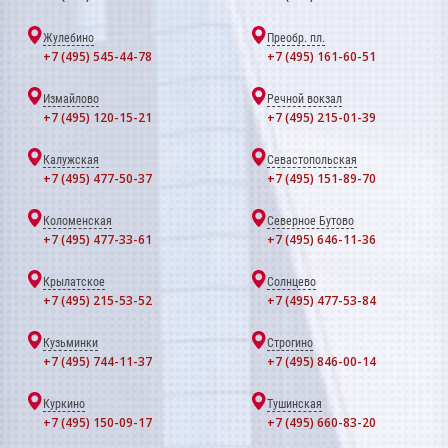
Жулебино
Преобр. пл.
+7 (495) 545-44-78
+7 (495) 161-60-51
Измайлово
Речной вокзал
+7 (495) 120-15-21
+7 (495) 215-01-39
Калужская
Севастопольская
+7 (495) 477-50-37
+7 (495) 151-89-70
Коломенская
Северное Бутово
+7 (495) 477-33-61
+7 (495) 646-11-36
Крылатское
Солнцево
+7 (495) 215-53-52
+7 (495) 477-53-84
Кузьминки
Строгино
+7 (495) 744-11-37
+7 (495) 846-00-14
Куркино
Тушинская
+7 (495) 150-09-17
+7 (495) 660-83-20