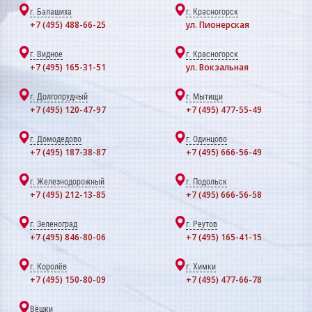
г. Балашиха
г. Красногорск
+7 (495) 488-66-25
ул. Пионерская
г. Видное
г. Красногорск
+7 (495) 165-31-51
ул. Вокзальная
г. Долгопрудный
г. Мытищи
+7 (495) 120-47-97
+7 (495) 477-55-49
г. Домодедово
г. Одинцово
+7 (495) 187-38-87
+7 (495) 666-56-49
г. Железнодорожный
г. Подольск
+7 (495) 212-13-85
+7 (495) 666-56-58
г. Зеленоград
г. Реутов
+7 (495) 846-80-06
+7 (495) 165-41-15
г. Королёв
г. Химки
+7 (495) 150-80-09
+7 (495) 477-66-78
Вёшки