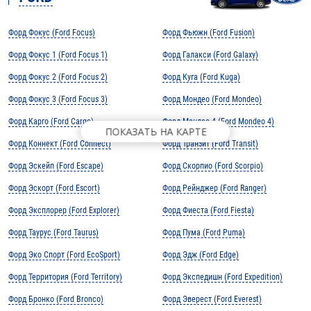
Форд Фокус (Ford Focus)
Форд Фьюжн (Ford Fusion)
Форд Фокус 1 (Ford Focus 1)
Форд Галакси (Ford Galaxy)
Форд Фокус 2 (Ford Focus 2)
Форд Куга (Ford Kuga)
Форд Фокус 3 (Ford Focus 3)
Форд Мондео (Ford Mondeo)
Форд Карго (Ford Cargo)
Форд Мондео 4 (Ford Mondeo 4)
ПОКАЗАТЬ НА КАРТЕ
Форд Коннект (Ford Connect)
Форд Транзит (Ford Transit)
Форд Эскейп (Ford Escape)
Форд Скорпио (Ford Scorpio)
Форд Эскорт (Ford Escort)
Форд Рейнджер (Ford Ranger)
Форд Эксплорер (Ford Explorer)
Форд Фиеста (Ford Fiesta)
Форд Таурус (Ford Taurus)
Форд Пума (Ford Puma)
Форд Эко Спорт (Ford EcoSport)
Форд Эдж (Ford Edge)
Форд Территория (Ford Territory)
Форд Экспедишн (Ford Expedition)
Форд Бронко (Ford Bronco)
Форд Эверест (Ford Everest)