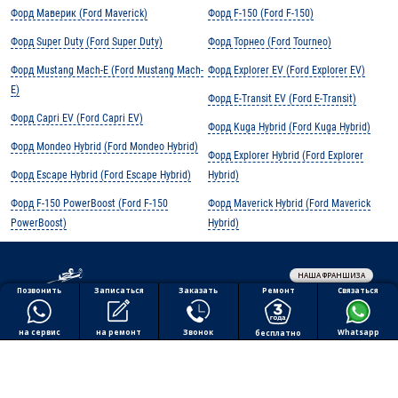
Форд Маверик (Ford Maverick)
Форд F-150 (Ford F-150)
Форд Super Duty (Ford Super Duty)
Форд Торнео (Ford Tourneo)
Форд Mustang Mach-E (Ford Mustang Mach-
Форд Explorer EV (Ford Explorer EV)
E)
Форд E-Transit EV (Ford E-Transit)
Форд Capri EV (Ford Capri EV)
Форд Kuga Hybrid (Ford Kuga Hybrid)
Форд Mondeo Hybrid (Ford Mondeo Hybrid)
Форд Explorer Hybrid (Ford Explorer
Форд Escape Hybrid (Ford Escape Hybrid)
Hybrid)
Форд F-150 PowerBoost (Ford F-150
Форд Maverick Hybrid (Ford Maverick
PowerBoost)
Hybrid)
НАША ФРАНШИЗА
Обработка персональных данных
Ремонт
Позвонить
Заказать
Связаться
Записаться
Политика конфиденциальности
Полезная информация
на ремонт
на сервис
Звонок
Whatsapp
бесплатно
Все права защищены © 2026 АВТОПИЛОТ