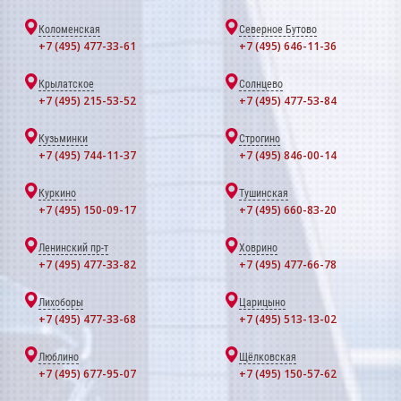
Коломенская
Северное Бутово
+7 (495) 477-33-61
+7 (495) 646-11-36
Крылатское
Солнцево
+7 (495) 215-53-52
+7 (495) 477-53-84
Кузьминки
Строгино
+7 (495) 744-11-37
+7 (495) 846-00-14
Куркино
Тушинская
+7 (495) 150-09-17
+7 (495) 660-83-20
Ленинский пр-т
Ховрино
+7 (495) 477-33-82
+7 (495) 477-66-78
Лихоборы
Царицыно
+7 (495) 477-33-68
+7 (495) 513-13-02
Люблино
Щёлковская
+7 (495) 677-95-07
+7 (495) 150-57-62