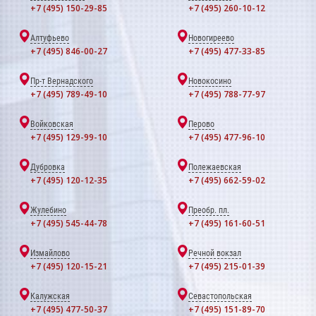
+7 (495) 150-29-85
+7 (495) 260-10-12
Алтуфьево
Новогиреево
+7 (495) 846-00-27
+7 (495) 477-33-85
Пр-т Вернадского
Новокосино
+7 (495) 789-49-10
+7 (495) 788-77-97
Войковская
Перово
+7 (495) 129-99-10
+7 (495) 477-96-10
Дубровка
Полежаевская
+7 (495) 120-12-35
+7 (495) 662-59-02
Жулебино
Преобр. пл.
+7 (495) 545-44-78
+7 (495) 161-60-51
Измайлово
Речной вокзал
+7 (495) 120-15-21
+7 (495) 215-01-39
Калужская
Севастопольская
+7 (495) 477-50-37
+7 (495) 151-89-70