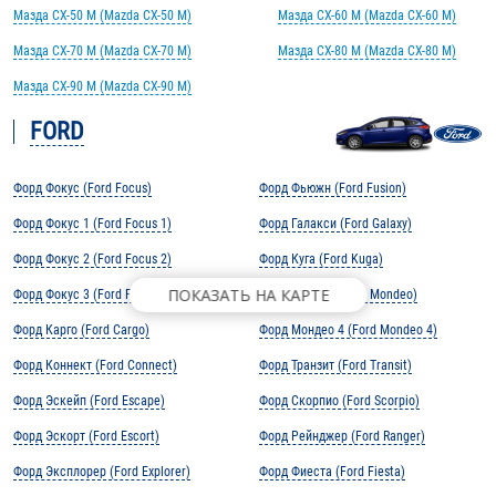
Мазда CX-50 M (Mazda CX-50 M)
Мазда CX-60 M (Mazda CX-60 M)
Мазда CX-70 M (Mazda CX-70 M)
Мазда CX-80 M (Mazda CX-80 M)
Мазда CX-90 M (Mazda CX-90 M)
FORD
Форд Фокус (Ford Focus)
Форд Фьюжн (Ford Fusion)
Форд Фокус 1 (Ford Focus 1)
Форд Галакси (Ford Galaxy)
Форд Фокус 2 (Ford Focus 2)
Форд Куга (Ford Kuga)
ПОКАЗАТЬ НА КАРТЕ
Форд Фокус 3 (Ford Focus 3)
Форд Мондео (Ford Mondeo)
Форд Карго (Ford Cargo)
Форд Мондео 4 (Ford Mondeo 4)
Форд Коннект (Ford Connect)
Форд Транзит (Ford Transit)
Форд Эскейп (Ford Escape)
Форд Скорпио (Ford Scorpio)
Форд Эскорт (Ford Escort)
Форд Рейнджер (Ford Ranger)
Форд Эксплорер (Ford Explorer)
Форд Фиеста (Ford Fiesta)