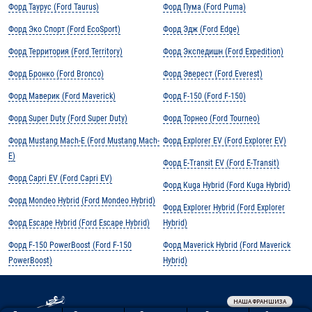
Форд Таурус (Ford Taurus)
Форд Пума (Ford Puma)
Форд Эко Спорт (Ford EcoSport)
Форд Эдж (Ford Edge)
Форд Территория (Ford Territory)
Форд Экспедишн (Ford Expedition)
Форд Бронко (Ford Bronco)
Форд Эверест (Ford Everest)
Форд Маверик (Ford Maverick)
Форд F-150 (Ford F-150)
Форд Super Duty (Ford Super Duty)
Форд Торнео (Ford Tourneo)
Форд Mustang Mach-E (Ford Mustang Mach-
Форд Explorer EV (Ford Explorer EV)
E)
Форд E-Transit EV (Ford E-Transit)
Форд Capri EV (Ford Capri EV)
Форд Kuga Hybrid (Ford Kuga Hybrid)
Форд Mondeo Hybrid (Ford Mondeo Hybrid)
Форд Explorer Hybrid (Ford Explorer
Форд Escape Hybrid (Ford Escape Hybrid)
Hybrid)
Форд F-150 PowerBoost (Ford F-150
Форд Maverick Hybrid (Ford Maverick
PowerBoost)
Hybrid)
НАША ФРАНШИЗА