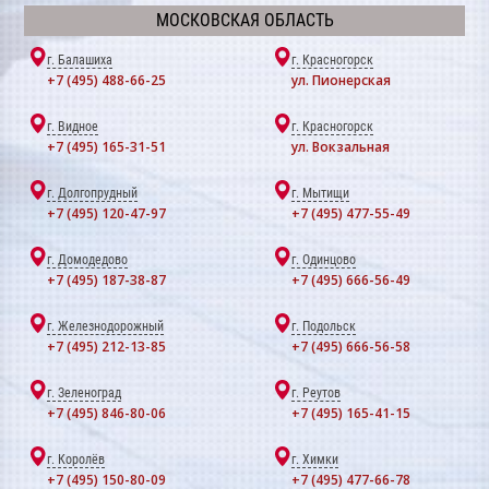
МОСКОВСКАЯ ОБЛАСТЬ
г. Балашиха
г. Красногорск
+7 (495) 488-66-25
ул. Пионерская
г. Видное
г. Красногорск
+7 (495) 165-31-51
ул. Вокзальная
г. Долгопрудный
г. Мытищи
+7 (495) 120-47-97
+7 (495) 477-55-49
г. Домодедово
г. Одинцово
+7 (495) 187-38-87
+7 (495) 666-56-49
г. Железнодорожный
г. Подольск
+7 (495) 212-13-85
+7 (495) 666-56-58
г. Зеленоград
г. Реутов
+7 (495) 846-80-06
+7 (495) 165-41-15
г. Королёв
г. Химки
+7 (495) 150-80-09
+7 (495) 477-66-78