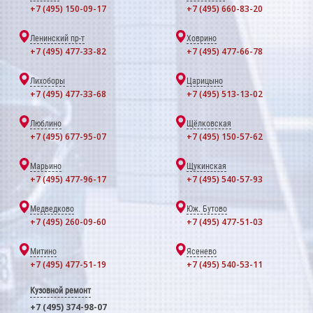
+7 (495) 150-09-17
+7 (495) 660-83-20
Ленинский пр-т
Ховрино
+7 (495) 477-33-82
+7 (495) 477-66-78
Лихоборы
Царицыно
+7 (495) 477-33-68
+7 (495) 513-13-02
Люблино
Щёлковская
+7 (495) 677-95-07
+7 (495) 150-57-62
Марьино
Щукинская
+7 (495) 477-96-17
+7 (495) 540-57-93
Медведково
Юж. Бутово
+7 (495) 260-09-60
+7 (495) 477-51-03
Митино
Ясенево
+7 (495) 477-51-19
+7 (495) 540-53-11
Кузовной ремонт
+7 (495) 374-98-07