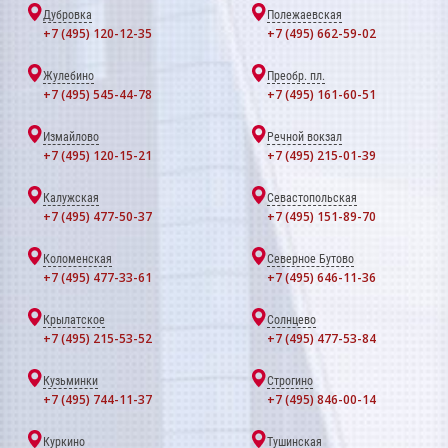
Дубровка
Полежаевская
+7 (495) 120-12-35
+7 (495) 662-59-02
Жулебино
Преобр. пл.
+7 (495) 545-44-78
+7 (495) 161-60-51
Измайлово
Речной вокзал
+7 (495) 120-15-21
+7 (495) 215-01-39
Калужская
Севастопольская
+7 (495) 477-50-37
+7 (495) 151-89-70
Коломенская
Северное Бутово
+7 (495) 477-33-61
+7 (495) 646-11-36
Крылатское
Солнцево
+7 (495) 215-53-52
+7 (495) 477-53-84
Кузьминки
Строгино
+7 (495) 744-11-37
+7 (495) 846-00-14
Куркино
Тушинская