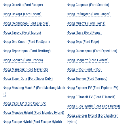
Форд Эскейп (Ford Escape)
Форд Скорпио (Ford Scorpio)
Форд Эскорт (Ford Escort)
Форд Рейнджер (Ford Ranger)
Форд Эксплорер (Ford Explorer)
Форд Фиеста (Ford Fiesta)
Форд Таурус (Ford Taurus)
Форд Пума (Ford Puma)
Форд Эко Спорт (Ford EcoSport)
Форд Эдж (Ford Edge)
Форд Территория (Ford Territory)
Форд Экспедишн (Ford Expedition)
Форд Бронко (Ford Bronco)
Форд Эверест (Ford Everest)
Форд Маверик (Ford Maverick)
Форд F-150 (Ford F-150)
Форд Super Duty (Ford Super Duty)
Форд Торнео (Ford Tourneo)
Форд Mustang Mach-E (Ford Mustang Mach-
Форд Explorer EV (Ford Explorer EV)
E)
Форд E-Transit EV (Ford E-Transit)
Форд Capri EV (Ford Capri EV)
Форд Kuga Hybrid (Ford Kuga Hybrid)
Форд Mondeo Hybrid (Ford Mondeo Hybrid)
Форд Explorer Hybrid (Ford Explorer
Форд Escape Hybrid (Ford Escape Hybrid)
Hybrid)