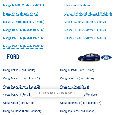
Мазда MX-30 EV (Mazda MX-30 EV)
Мазда 6e (Mazda 6e)
Мазда CX-6e (Mazda CX-6e)
Мазда 3 M Hybrid (Mazda 3 M Hybrid)
Мазда 2 Hybrid (Mazda 2 Hybrid)
Мазда CX-30 M (Mazda CX-30 M)
Мазда CX-50 M (Mazda CX-50 M)
Мазда CX-60 M (Mazda CX-60 M)
Мазда CX-70 M (Mazda CX-70 M)
Мазда CX-80 M (Mazda CX-80 M)
Мазда CX-90 M (Mazda CX-90 M)
FORD
Форд Фокус (Ford Focus)
Форд Фьюжн (Ford Fusion)
Форд Фокус 1 (Ford Focus 1)
Форд Галакси (Ford Galaxy)
Форд Фокус 2 (Ford Focus 2)
Форд Куга (Ford Kuga)
ПОКАЗАТЬ НА КАРТЕ
Форд Фокус 3 (Ford Focus 3)
Форд Мондео (Ford Mondeo)
Форд Карго (Ford Cargo)
Форд Мондео 4 (Ford Mondeo 4)
Форд Коннект (Ford Connect)
Форд Транзит (Ford Transit)