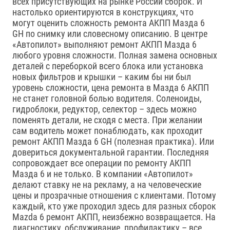
всех присутствующих на рынке России сборок. И
настолько ориентируются в конструкциях, что
могут оценить сложность ремонта АКПП Мазда 6
GH по снимку или словесному описанию. В центре
«Автопилот» выполняют ремонт АКПП Мазда 6
любого уровня сложности. Полная замена основных
деталей с переборкой всего блока или установка
новых фильтров и крышки – каким бы ни был
уровень сложности, цена ремонта в Мазда 6 АКПП
не станет головной болью водителя. Соленоиды,
гидроблоки, редуктор, селектор – здесь можно
поменять детали, не сходя с места. При желании
сам водитель может понаблюдать, как проходит
ремонт АКПП Мазда 6 GH (полезная практика). Или
довериться документальной гарантии. Последняя
сопровождает все операции по ремонту АКПП
Мазда 6 и не только. В компании «Автопилот»
делают ставку не на рекламу, а на человеческие
цены и прозрачные отношения с клиентами. Потому
каждый, кто уже проходил здесь для разных сборок
Mazda 6 ремонт АКПП, неизбежно возвращается. На
диагностику, обслуживание, профилактику – все,