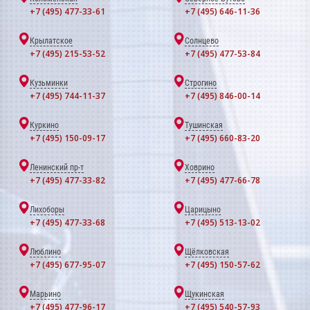
+7 (495) 477-33-61
+7 (495) 646-11-36
Крылатское
Солнцево
+7 (495) 215-53-52
+7 (495) 477-53-84
Кузьминки
Строгино
+7 (495) 744-11-37
+7 (495) 846-00-14
Куркино
Тушинская
+7 (495) 150-09-17
+7 (495) 660-83-20
Ленинский пр-т
Ховрино
+7 (495) 477-33-82
+7 (495) 477-66-78
Лихоборы
Царицыно
+7 (495) 477-33-68
+7 (495) 513-13-02
Люблино
Щёлковская
+7 (495) 677-95-07
+7 (495) 150-57-62
Марьино
Щукинская
+7 (495) 477-96-17
+7 (495) 540-57-93