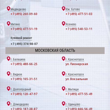
Медведково
Юж. Бутово
+7 (495) 260-09-60
+7 (495) 477-51-03
Митино
Ясенево
+7 (495) 477-51-19
+7 (495) 540-53-11
Кузовной ремонт
+7 (495) 374-98-07
МОСКОВСКАЯ ОБЛАСТЬ
г. Балашиха
г. Красногорск
+7 (495) 488-66-25
ул. Пионерская
г. Видное
г. Красногорск
+7 (495) 165-31-51
ул. Вокзальная
г. Долгопрудный
г. Мытищи
+7 (495) 120-47-97
+7 (495) 477-55-49
г. Домодедово
г. Одинцово
+7 (495) 187-38-87
+7 (495) 666-56-49