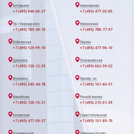
Алтуфьево
Новогиреево
+7 (495) 846-00-27
+7 (495) 477-33-85
Пр-т Вернадского
Новокосино
+7 (495) 789-49-10
+7 (495) 788-77-97
Войковская
Перово
+7 (495) 129-99-10
+7 (495) 477-96-10
Дубровка
Полежаевская
+7 (495) 120-12-35
+7 (495) 662-59-02
Жулебино
Преобр. пл.
+7 (495) 545-44-78
+7 (495) 161-60-51
Измайлово
Речной вокзал
+7 (495) 120-15-21
+7 (495) 215-01-39
Калужская
Севастопольская
+7 (495) 477-50-37
+7 (495) 151-89-70
Коломенская
Северное Бутово