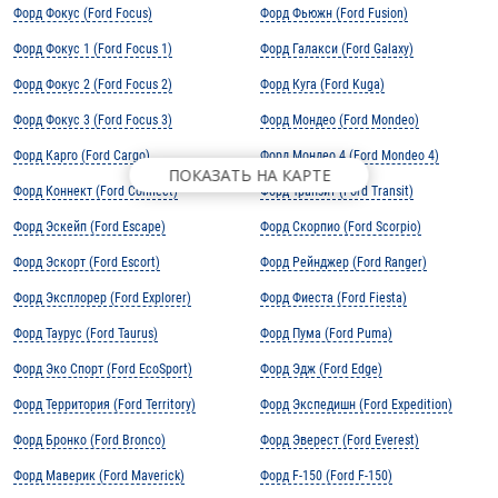
Форд Фокус (Ford Focus)
Форд Фьюжн (Ford Fusion)
Форд Фокус 1 (Ford Focus 1)
Форд Галакси (Ford Galaxy)
Форд Фокус 2 (Ford Focus 2)
Форд Куга (Ford Kuga)
Форд Фокус 3 (Ford Focus 3)
Форд Мондео (Ford Mondeo)
Форд Карго (Ford Cargo)
Форд Мондео 4 (Ford Mondeo 4)
ПОКАЗАТЬ НА КАРТЕ
Форд Коннект (Ford Connect)
Форд Транзит (Ford Transit)
Форд Эскейп (Ford Escape)
Форд Скорпио (Ford Scorpio)
Форд Эскорт (Ford Escort)
Форд Рейнджер (Ford Ranger)
Форд Эксплорер (Ford Explorer)
Форд Фиеста (Ford Fiesta)
Форд Таурус (Ford Taurus)
Форд Пума (Ford Puma)
Форд Эко Спорт (Ford EcoSport)
Форд Эдж (Ford Edge)
Форд Территория (Ford Territory)
Форд Экспедишн (Ford Expedition)
Форд Бронко (Ford Bronco)
Форд Эверест (Ford Everest)
Форд Маверик (Ford Maverick)
Форд F-150 (Ford F-150)