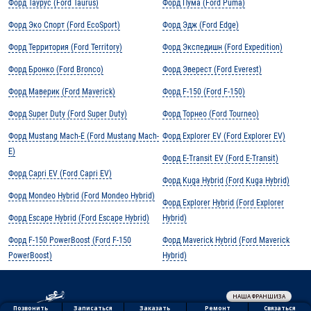
Форд Таурус (Ford Taurus)
Форд Пума (Ford Puma)
Форд Эко Спорт (Ford EcoSport)
Форд Эдж (Ford Edge)
Форд Территория (Ford Territory)
Форд Экспедишн (Ford Expedition)
Форд Бронко (Ford Bronco)
Форд Эверест (Ford Everest)
Форд Маверик (Ford Maverick)
Форд F-150 (Ford F-150)
Форд Super Duty (Ford Super Duty)
Форд Торнео (Ford Tourneo)
Форд Mustang Mach-E (Ford Mustang Mach-
Форд Explorer EV (Ford Explorer EV)
E)
Форд E-Transit EV (Ford E-Transit)
Форд Capri EV (Ford Capri EV)
Форд Kuga Hybrid (Ford Kuga Hybrid)
Форд Mondeo Hybrid (Ford Mondeo Hybrid)
Форд Explorer Hybrid (Ford Explorer
Форд Escape Hybrid (Ford Escape Hybrid)
Hybrid)
Форд F-150 PowerBoost (Ford F-150
Форд Maverick Hybrid (Ford Maverick
PowerBoost)
Hybrid)
НАША ФРАНШИЗА
Обработка персональных данных
Ремонт
Позвонить
Заказать
Связаться
Записаться