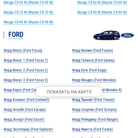
Мазда CX-50 M (Mazda CX-50 M)
Мазда CX-60 M (Mazda CX-60 M)
Мазда CX-70 M (Mazda CX-70 M)
Мазда CX-80 M (Mazda CX-80 M)
Мазда CX-90 M (Mazda CX-90 M)
FORD
Форд Фокус (Ford Focus)
Форд Фьюжн (Ford Fusion)
Форд Фокус 1 (Ford Focus 1)
Форд Галакси (Ford Galaxy)
Форд Фокус 2 (Ford Focus 2)
Форд Куга (Ford Kuga)
Форд Фокус 3 (Ford Focus 3)
Форд Мондео (Ford Mondeo)
Форд Карго (Ford Cargo)
Форд Мондео 4 (Ford Mondeo 4)
ПОКАЗАТЬ НА КАРТЕ
Форд Коннект (Ford Connect)
Форд Транзит (Ford Transit)
Форд Эскейп (Ford Escape)
Форд Скорпио (Ford Scorpio)
Форд Эскорт (Ford Escort)
Форд Рейнджер (Ford Ranger)
Форд Эксплорер (Ford Explorer)
Форд Фиеста (Ford Fiesta)