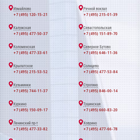
Измайлово
Речной вокзал
+7 (495) 120-15-21
+7 (495) 215-01-39
Калужская
Севастопольская
+7 (495) 477-50-37
+7 (495) 151-89-70
Коломенская
Северное Бутово
+7 (495) 477-33-61
+7 (495) 646-11-36
Крылатское
Солнцево
+7 (495) 215-53-52
+7 (495) 477-53-84
Кузьминки
Строгино
+7 (495) 744-11-37
+7 (495) 846-00-14
Куркино
Тушинская
+7 (495) 150-09-17
+7 (495) 660-83-20
Ленинский пр-т
Ховрино
+7 (495) 477-33-82
+7 (495) 477-66-78