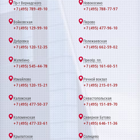
Пр-т Вернадского
Новокосино
+7 (495) 789-49-10
+7 (495) 788-77-97
Войковская
Перово
+7 (495) 129-99-10
+7 (495) 477-96-10
Дубровка
Полежаевская
+7 (495) 120-12-35
+7 (495) 662-59-02
Жулебино
Преобр. пл.
+7 (495) 545-44-78
+7 (495) 161-60-51
Измайлово
Речной вокзал
+7 (495) 120-15-21
+7 (495) 215-01-39
Калужская
Севастопольская
+7 (495) 477-50-37
+7 (495) 151-89-70
Коломенская
Северное Бутово
+7 (495) 477-33-61
+7 (495) 646-11-36
Крылатское
Солнцево