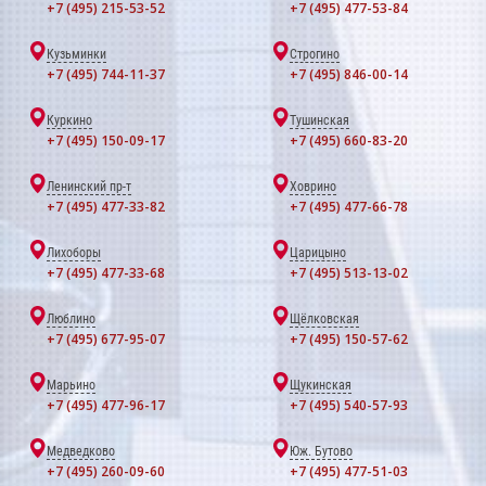
+7 (495) 215-53-52
+7 (495) 477-53-84
Кузьминки
Строгино
+7 (495) 744-11-37
+7 (495) 846-00-14
Куркино
Тушинская
+7 (495) 150-09-17
+7 (495) 660-83-20
Ленинский пр-т
Ховрино
+7 (495) 477-33-82
+7 (495) 477-66-78
Лихоборы
Царицыно
+7 (495) 477-33-68
+7 (495) 513-13-02
Люблино
Щёлковская
+7 (495) 677-95-07
+7 (495) 150-57-62
Марьино
Щукинская
+7 (495) 477-96-17
+7 (495) 540-57-93
Медведково
Юж. Бутово
+7 (495) 260-09-60
+7 (495) 477-51-03