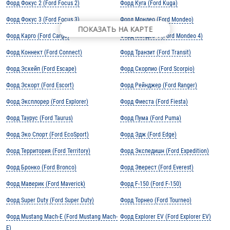
Форд Фокус 2 (Ford Focus 2)
Форд Куга (Ford Kuga)
Форд Фокус 3 (Ford Focus 3)
Форд Мондео (Ford Mondeo)
ПОКАЗАТЬ НА КАРТЕ
Форд Карго (Ford Cargo)
Форд Мондео 4 (Ford Mondeo 4)
Форд Коннект (Ford Connect)
Форд Транзит (Ford Transit)
Форд Эскейп (Ford Escape)
Форд Скорпио (Ford Scorpio)
Форд Эскорт (Ford Escort)
Форд Рейнджер (Ford Ranger)
Форд Эксплорер (Ford Explorer)
Форд Фиеста (Ford Fiesta)
Форд Таурус (Ford Taurus)
Форд Пума (Ford Puma)
Форд Эко Спорт (Ford EcoSport)
Форд Эдж (Ford Edge)
Форд Территория (Ford Territory)
Форд Экспедишн (Ford Expedition)
Форд Бронко (Ford Bronco)
Форд Эверест (Ford Everest)
Форд Маверик (Ford Maverick)
Форд F-150 (Ford F-150)
Форд Super Duty (Ford Super Duty)
Форд Торнео (Ford Tourneo)
Форд Mustang Mach-E (Ford Mustang Mach-
Форд Explorer EV (Ford Explorer EV)
E)