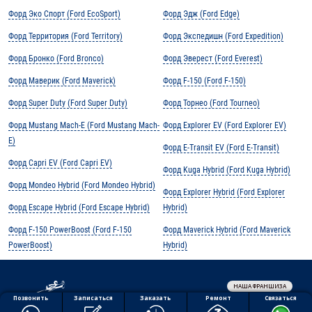
Форд Эко Спорт (Ford EcoSport)
Форд Эдж (Ford Edge)
Форд Территория (Ford Territory)
Форд Экспедишн (Ford Expedition)
Форд Бронко (Ford Bronco)
Форд Эверест (Ford Everest)
Форд Маверик (Ford Maverick)
Форд F-150 (Ford F-150)
Форд Super Duty (Ford Super Duty)
Форд Торнео (Ford Tourneo)
Форд Mustang Mach-E (Ford Mustang Mach-
Форд Explorer EV (Ford Explorer EV)
E)
Форд E-Transit EV (Ford E-Transit)
Форд Capri EV (Ford Capri EV)
Форд Kuga Hybrid (Ford Kuga Hybrid)
Форд Mondeo Hybrid (Ford Mondeo Hybrid)
Форд Explorer Hybrid (Ford Explorer
Форд Escape Hybrid (Ford Escape Hybrid)
Hybrid)
Форд F-150 PowerBoost (Ford F-150
Форд Maverick Hybrid (Ford Maverick
PowerBoost)
Hybrid)
НАША ФРАНШИЗА
Обработка персональных данных
Ремонт
Позвонить
Заказать
Связаться
Записаться
Политика конфиденциальности