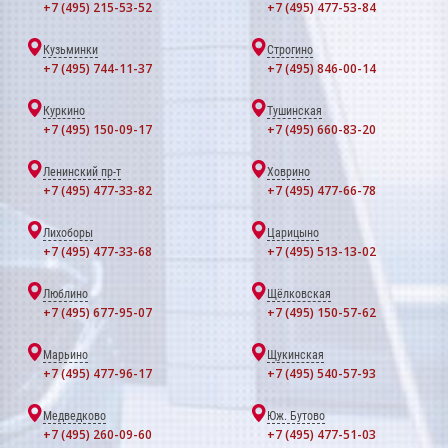
+7 (495) 215-53-52
+7 (495) 477-53-84
Кузьминки
Строгино
+7 (495) 744-11-37
+7 (495) 846-00-14
Куркино
Тушинская
+7 (495) 150-09-17
+7 (495) 660-83-20
Ленинский пр-т
Ховрино
+7 (495) 477-33-82
+7 (495) 477-66-78
Лихоборы
Царицыно
+7 (495) 477-33-68
+7 (495) 513-13-02
Люблино
Щёлковская
+7 (495) 677-95-07
+7 (495) 150-57-62
Марьино
Щукинская
+7 (495) 477-96-17
+7 (495) 540-57-93
Медведково
Юж. Бутово
+7 (495) 260-09-60
+7 (495) 477-51-03