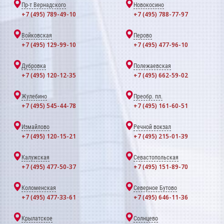
Пр-т Вернадского
Новокосино
+7 (495) 789-49-10
+7 (495) 788-77-97
Войковская
Перово
+7 (495) 129-99-10
+7 (495) 477-96-10
Дубровка
Полежаевская
+7 (495) 120-12-35
+7 (495) 662-59-02
Жулебино
Преобр. пл.
+7 (495) 545-44-78
+7 (495) 161-60-51
Измайлово
Речной вокзал
+7 (495) 120-15-21
+7 (495) 215-01-39
Калужская
Севастопольская
+7 (495) 477-50-37
+7 (495) 151-89-70
Коломенская
Северное Бутово
+7 (495) 477-33-61
+7 (495) 646-11-36
Крылатское
Солнцево