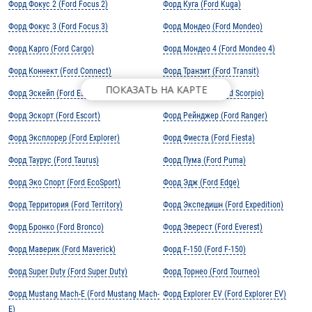
Форд Фокус 2 (Ford Focus 2)
Форд Куга (Ford Kuga)
Форд Фокус 3 (Ford Focus 3)
Форд Мондео (Ford Mondeo)
Форд Карго (Ford Cargo)
Форд Мондео 4 (Ford Mondeo 4)
Форд Коннект (Ford Connect)
Форд Транзит (Ford Transit)
ПОКАЗАТЬ НА КАРТЕ
Форд Эскейп (Ford Escape)
Форд Скорпио (Ford Scorpio)
Форд Эскорт (Ford Escort)
Форд Рейнджер (Ford Ranger)
Форд Эксплорер (Ford Explorer)
Форд Фиеста (Ford Fiesta)
Форд Таурус (Ford Taurus)
Форд Пума (Ford Puma)
Форд Эко Спорт (Ford EcoSport)
Форд Эдж (Ford Edge)
Форд Территория (Ford Territory)
Форд Экспедишн (Ford Expedition)
Форд Бронко (Ford Bronco)
Форд Эверест (Ford Everest)
Форд Маверик (Ford Maverick)
Форд F-150 (Ford F-150)
Форд Super Duty (Ford Super Duty)
Форд Торнео (Ford Tourneo)
Форд Mustang Mach-E (Ford Mustang Mach-
Форд Explorer EV (Ford Explorer EV)
E)