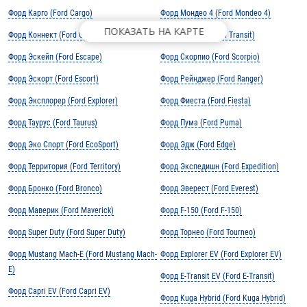
Форд Карго (Ford Cargo)
Форд Мондео 4 (Ford Mondeo 4)
ПОКАЗАТЬ НА КАРТЕ
Форд Коннект (Ford Connect)
Форд Транзит (Ford Transit)
Форд Эскейп (Ford Escape)
Форд Скорпио (Ford Scorpio)
Форд Эскорт (Ford Escort)
Форд Рейнджер (Ford Ranger)
Форд Эксплорер (Ford Explorer)
Форд Фиеста (Ford Fiesta)
Форд Таурус (Ford Taurus)
Форд Пума (Ford Puma)
Форд Эко Спорт (Ford EcoSport)
Форд Эдж (Ford Edge)
Форд Территория (Ford Territory)
Форд Экспедишн (Ford Expedition)
Форд Бронко (Ford Bronco)
Форд Эверест (Ford Everest)
Форд Маверик (Ford Maverick)
Форд F-150 (Ford F-150)
Форд Super Duty (Ford Super Duty)
Форд Торнео (Ford Tourneo)
Форд Mustang Mach-E (Ford Mustang Mach-
Форд Explorer EV (Ford Explorer EV)
E)
Форд E-Transit EV (Ford E-Transit)
Форд Capri EV (Ford Capri EV)
Форд Kuga Hybrid (Ford Kuga Hybrid)