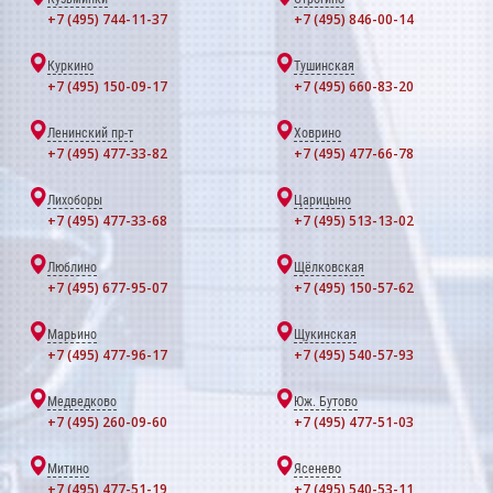
+7 (495) 744-11-37
+7 (495) 846-00-14
Куркино
Тушинская
+7 (495) 150-09-17
+7 (495) 660-83-20
Ленинский пр-т
Ховрино
+7 (495) 477-33-82
+7 (495) 477-66-78
Лихоборы
Царицыно
+7 (495) 477-33-68
+7 (495) 513-13-02
Люблино
Щёлковская
+7 (495) 677-95-07
+7 (495) 150-57-62
Марьино
Щукинская
+7 (495) 477-96-17
+7 (495) 540-57-93
Медведково
Юж. Бутово
+7 (495) 260-09-60
+7 (495) 477-51-03
Митино
Ясенево
+7 (495) 477-51-19
+7 (495) 540-53-11