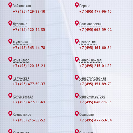
Войковская
Перово
+7 (495) 129-99-10
+7 (495) 477-96-10
Дубровка
Полежаевская
+7 (495) 120-12-35
+7 (495) 662-59-02
Жулебино
Преобр. пл.
+7 (495) 545-44-78
+7 (495) 161-60-51
Измайлово
Речной вокзал
+7 (495) 120-15-21
+7 (495) 215-01-39
Калужская
Севастопольская
+7 (495) 477-50-37
+7 (495) 151-89-70
Коломенская
Северное Бутово
+7 (495) 477-33-61
+7 (495) 646-11-36
Крылатское
Солнцево
+7 (495) 215-53-52
+7 (495) 477-53-84
Кузьминки
Строгино