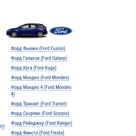
Форд Фьюжн (Ford Fusion)
Форд Галакси (Ford Galaxy)
Форд Куга (Ford Kuga)
Форд Мондео (Ford Mondeo)
Форд Мондео 4 (Ford Mondeo
4)
Форд Транзит (Ford Transit)
Форд Скорпио (Ford Scorpio)
Форд Рейнджер (Ford Ranger)
er)
Форд Фиеста (Ford Fiesta)