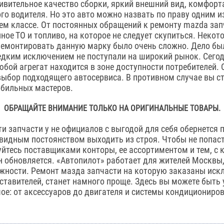
ивительное качество сборки, яркий внешний вид, комфорт
го водителя. Но это авто можно назвать по праву одним и
ем классе. От постоянных обращений к ремонту mazda зап
ное ТО и топливо, на которое не следует скупиться. Неко
ремонтировать данную марку было очень сложно. Дело был
редким исключением не поступали на широкий рынок. Сего
юбой агрегат находится в зоне доступности потребителей.
выбор подходящего автосервиса. В противном случае вы 
обильных мастеров.
ОБРАЩАЙТЕ ВНИМАНИЕ ТОЛЬКО НА ОРИГИНАЛЬНЫЕ ТОВАРЫ.
и запчасти у не официалов с выгодой для себя обернется п
авидным постоянством выходить из строя. Чтобы не попас
уйтесь поставщиками конторы, ее ассортиментом и тем, с 
 обновляется. «Автопилот» работает для жителей Москвы
жности. Ремонт мазда запчасти на которую заказаны иск
тавителей, станет намного проще. Здесь вы можете быть 
ое: от аксессуаров до двигателя и системы кондициониро