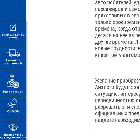
автолюбителей: уд
пассажиров и само
прихотливых в сво
только своевремен
времена, когда от
детали на нее за 
Записаться на
ремонт
другие времена. Л
новые трудности: 
клиентом у автом
Ремонт с
доставкой
Желание приобрест
Аналоги будут с з
Работа у нас
ситуацию, интерес
периодичностью он
разрешить эти сло
Отзывы
официальных предс
найдете необходим
Предложить
сотрудничество