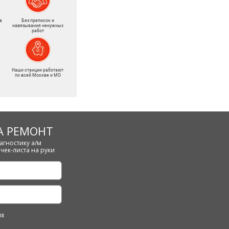
а
Без преписок и
навязывания ненужных
работ
Наши станции работают
по всей Москве и МО
А РЕМОНТ
агностику а/м
чек-листа на руки
ых