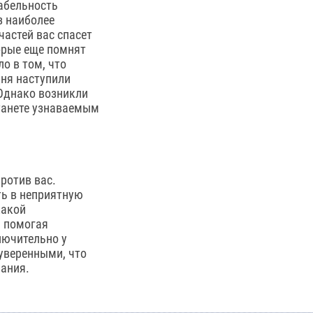
абельность
з наиболее
частей вас спасет
торые еще помнят
о в том, что
дня наступили
 Однако возникли
станете узнаваемым
ротив вас.
ть в неприятную
какой
, помогая
лючительно у
уверенными, что
вания.