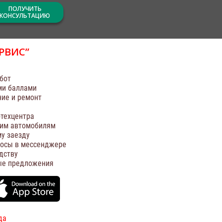
ПОЛУЧИТЬ
КОНСУЛЬТАЦИЮ
РВИС”
бот
ми баллами
ние и ремонт
техцентра
оим автомобилям
у заезду
росы в мессенджере
дству
ые предложения
да