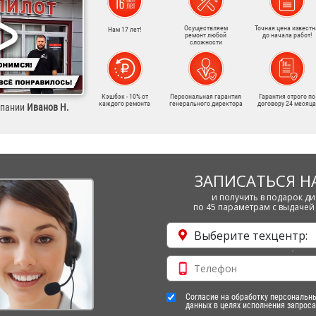
Осуществляем
Точная цена известн
Нам 17 лет!
ремонт любой
до начала работ!
сложности
Кэшбэк - 10% от
Персональная гарантия
Гарантия строго по
каждого ремонта
генерального директора
договору 24 месяца
мпании
Иванов Н.
ЗАПИСАТЬСЯ Н
и получить в подарок ди
по 45 параметрам с выдачей 
Выберите техцентр:
Согласие на обработку персональн
данных в целях исполнения запроса